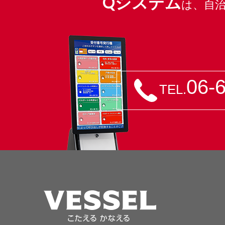
Qシステム
は、
自
06-
TEL.